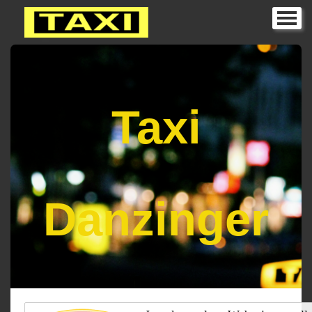
Home
Fahrzeuge
Unser Service
Taxi
Taxitarife für Bad Pyrmont
Impressum
Danzinger